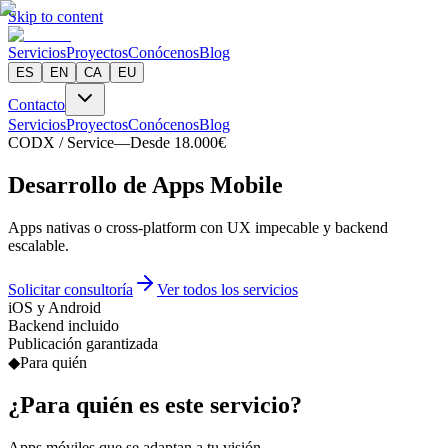
Skip to content
Servicios
Proyectos
Conócenos
Blog
ES
EN
CA
EU
Contacto
Servicios
Proyectos
Conócenos
Blog
CODX / Service
—
Desde 18.000€
D
e
s
a
r
r
o
l
l
o
d
e
Apps Mobile
Apps nativas o cross-platform con UX impecable y backend
escalable.
Solicitar consultoría
Ver todos los servicios
iOS y Android
Backend incluido
Publicación garantizada
◆
Para quién
¿Para quién es este servicio?
Apps móviles que se adaptan a tu visión