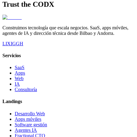
Trust the
CODX
Construimos tecnología que escala negocios. SaaS, apps móviles,
agentes de IA y dirección técnica desde Bilbao y Andorra.
LI
X
IG
GH
Servicios
SaaS
Apps
Web
IA
Consultoría
Landings
Desarrollo Web
Apps móviles
Software gestión
Agentes IA
Fractional CTO