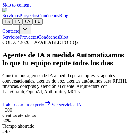
Skip to content
Servicios
Proyectos
Conócenos
Blog
ES
EN
CA
EU
Contacto
Servicios
Proyectos
Conócenos
Blog
CODX / 2026
—
AVAILABLE FOR Q2
A
g
e
n
t
e
s
d
e
I
A
a
m
e
d
i
d
a
Automatizamos
lo que tu equipo repite todos los días
Construimos agentes de IA a medida para empresas: agentes
conversacionales, agentes de voz, agentes autónomos para RRHH,
finanzas, compras y atención al cliente. Arquitectura con
LangGraph, OpenAI, Anthropic y MCPs.
Hablar con un experto
Ver servicios IA
+300
Centros atendidos
30%
Tiempo ahorrado
24/7