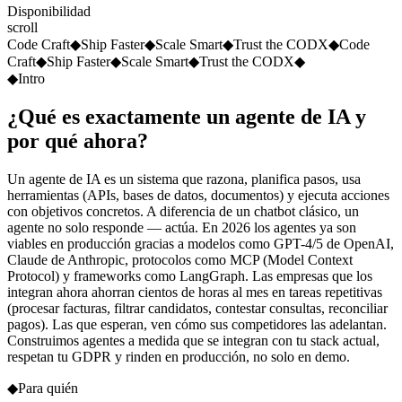
Disponibilidad
scroll
Code Craft
◆
Ship Faster
◆
Scale Smart
◆
Trust the CODX
◆
Code
Craft
◆
Ship Faster
◆
Scale Smart
◆
Trust the CODX
◆
◆
Intro
¿Qué es exactamente un agente de IA y
por qué ahora?
Un agente de IA es un sistema que razona, planifica pasos, usa
herramientas (APIs, bases de datos, documentos) y ejecuta acciones
con objetivos concretos. A diferencia de un chatbot clásico, un
agente no solo responde — actúa. En 2026 los agentes ya son
viables en producción gracias a modelos como GPT-4/5 de OpenAI,
Claude de Anthropic, protocolos como MCP (Model Context
Protocol) y frameworks como LangGraph. Las empresas que los
integran ahora ahorran cientos de horas al mes en tareas repetitivas
(procesar facturas, filtrar candidatos, contestar consultas, reconciliar
pagos). Las que esperan, ven cómo sus competidores las adelantan.
Construimos agentes a medida que se integran con tu stack actual,
respetan tu GDPR y rinden en producción, no solo en demo.
◆
Para quién