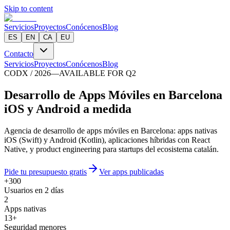
Skip to content
Servicios
Proyectos
Conócenos
Blog
ES
EN
CA
EU
Contacto
Servicios
Proyectos
Conócenos
Blog
CODX / 2026
—
AVAILABLE FOR Q2
D
e
s
a
r
r
o
l
l
o
d
e
A
p
p
s
M
ó
v
i
l
e
s
e
n
B
a
r
c
e
l
o
n
a
iOS y Android a medida
Agencia de desarrollo de apps móviles en Barcelona: apps nativas
iOS (Swift) y Android (Kotlin), aplicaciones híbridas con React
Native, y product engineering para startups del ecosistema catalán.
Pide tu presupuesto gratis
Ver apps publicadas
+300
Usuarios en 2 días
2
Apps nativas
13+
Seguridad menores