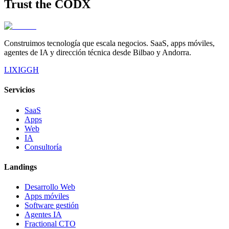
Trust the
CODX
Construimos tecnología que escala negocios. SaaS, apps móviles,
agentes de IA y dirección técnica desde Bilbao y Andorra.
LI
X
IG
GH
Servicios
SaaS
Apps
Web
IA
Consultoría
Landings
Desarrollo Web
Apps móviles
Software gestión
Agentes IA
Fractional CTO