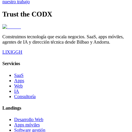
nuestro trabajo
Trust the
CODX
Construimos tecnología que escala negocios. SaaS, apps móviles,
agentes de IA y dirección técnica desde Bilbao y Andorra.
LI
X
IG
GH
Servicios
SaaS
Apps
Web
IA
Consultoría
Landings
Desarrollo Web
Apps móviles
Software gestión