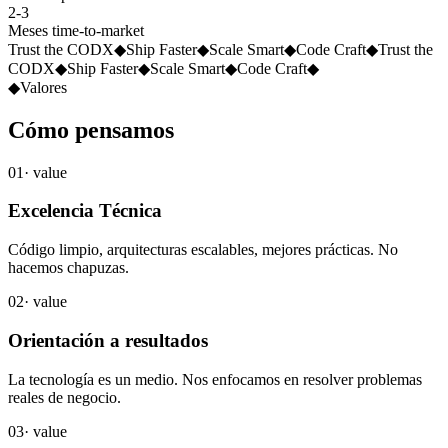
2-3
Meses time-to-market
Trust the CODX
◆
Ship Faster
◆
Scale Smart
◆
Code Craft
◆
Trust the
CODX
◆
Ship Faster
◆
Scale Smart
◆
Code Craft
◆
◆
Valores
Cómo
pensamos
01
· value
Excelencia Técnica
Código limpio, arquitecturas escalables, mejores prácticas. No
hacemos chapuzas.
02
· value
Orientación a resultados
La tecnología es un medio. Nos enfocamos en resolver problemas
reales de negocio.
03
· value