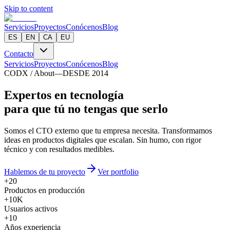
Skip to content
Servicios
Proyectos
Conócenos
Blog
ES
EN
CA
EU
Contacto
Servicios
Proyectos
Conócenos
Blog
CODX / About
—
DESDE 2014
E
x
p
e
r
t
o
s
e
n
t
e
c
n
o
l
o
g
í
a
para que tú no tengas que serlo
Somos el CTO externo que tu empresa necesita. Transformamos
ideas en productos digitales que escalan. Sin humo, con rigor
técnico y con resultados medibles.
Hablemos de tu proyecto
Ver portfolio
+20
Productos en producción
+10K
Usuarios activos
+10
Años experiencia