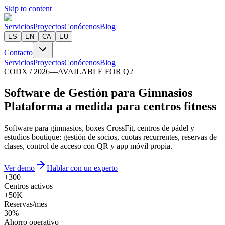
Skip to content
Servicios
Proyectos
Conócenos
Blog
ES
EN
CA
EU
Contacto
Servicios
Proyectos
Conócenos
Blog
CODX / 2026
—
AVAILABLE FOR Q2
S
o
f
t
w
a
r
e
d
e
G
e
s
t
i
ó
n
p
a
r
a
G
i
m
n
a
s
i
o
s
Plataforma a medida para centros fitness
Software para gimnasios, boxes CrossFit, centros de pádel y
estudios boutique: gestión de socios, cuotas recurrentes, reservas de
clases, control de acceso con QR y app móvil propia.
Ver demo
Hablar con un experto
+300
Centros activos
+50K
Reservas/mes
30%
Ahorro operativo