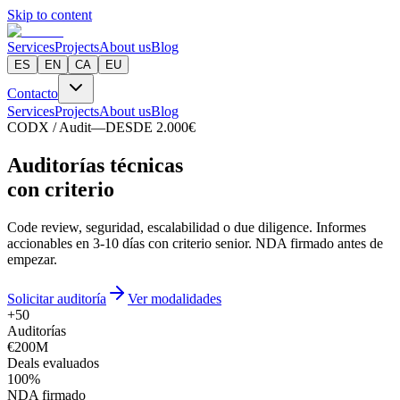
Skip to content
Services
Projects
About us
Blog
ES
EN
CA
EU
Contacto
Services
Projects
About us
Blog
CODX / Audit
—
DESDE 2.000€
A
u
d
i
t
o
r
í
a
s
t
é
c
n
i
c
a
s
con criterio
Code review, seguridad, escalabilidad o due diligence. Informes
accionables en 3-10 días con criterio senior. NDA firmado antes de
empezar.
Solicitar auditoría
Ver modalidades
+50
Auditorías
€200M
Deals evaluados
100%
NDA firmado