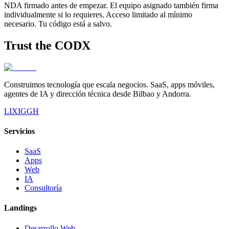
NDA firmado antes de empezar. El equipo asignado también firma
individualmente si lo requieres. Acceso limitado al mínimo
necesario. Tu código está a salvo.
Trust the
CODX
Construimos tecnología que escala negocios. SaaS, apps móviles,
agentes de IA y dirección técnica desde Bilbao y Andorra.
LI
X
IG
GH
Servicios
SaaS
Apps
Web
IA
Consultoría
Landings
Desarrollo Web