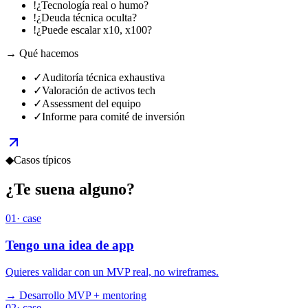
!
¿Tecnología real o humo?
!
¿Deuda técnica oculta?
!
¿Puede escalar x10, x100?
→ Qué hacemos
✓
Auditoría técnica exhaustiva
✓
Valoración de activos tech
✓
Assessment del equipo
✓
Informe para comité de inversión
◆
Casos típicos
¿Te suena
alguno?
01
· case
Tengo una idea de app
Quieres validar con un MVP real, no wireframes.
→
Desarrollo MVP + mentoring
02
· case