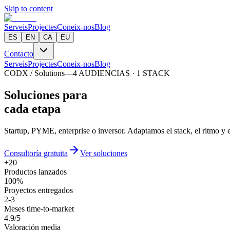
Skip to content
Serveis
Projectes
Coneix-nos
Blog
ES
EN
CA
EU
Contacto
Serveis
Projectes
Coneix-nos
Blog
CODX / Solutions
—
4 AUDIENCIAS · 1 STACK
S
o
l
u
c
i
o
n
e
s
p
a
r
a
cada etapa
Startup, PYME, enterprise o inversor. Adaptamos el stack, el ritmo y 
Consultoría gratuita
Ver soluciones
+20
Productos lanzados
100%
Proyectos entregados
2-3
Meses time-to-market
4.9/5
Valoración media