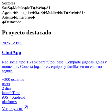
Sectores
SaaS
◆
Mobile
◆
IoT
◆
Web
◆
AI ·
Agents
◆
Enterprise
◆
SaaS
◆
Mobile
◆
IoT
◆
Web
◆
AI ·
Agents
◆
Enterprise
◆
◆
Destacado
Proyecto
destacado
2025
·
APPS
ChutApp
Red social tipo TikTok para fútbol base. Comparte jugadas, goles y
momentos. Conecta jugadores, equipos y familias en un entorno
seguro.
+300 usuarios
users
2 días
launchTime
iOS + Android
platforms
Ver proyecto