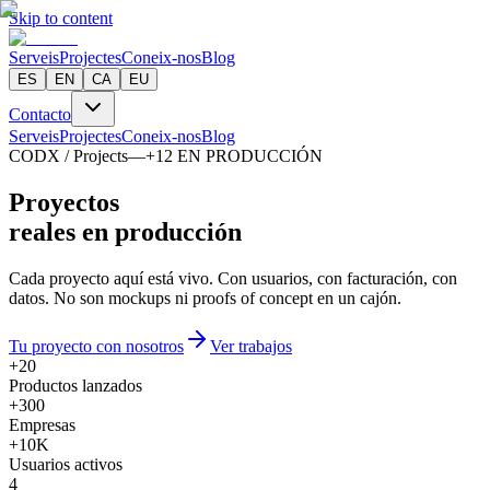
Skip to content
Serveis
Projectes
Coneix-nos
Blog
ES
EN
CA
EU
Contacto
Serveis
Projectes
Coneix-nos
Blog
CODX / Projects
—
+
12
EN PRODUCCIÓN
P
r
o
y
e
c
t
o
s
reales en producción
Cada proyecto aquí está vivo. Con usuarios, con facturación, con
datos. No son mockups ni proofs of concept en un cajón.
Tu proyecto con nosotros
Ver trabajos
+20
Productos lanzados
+300
Empresas
+10K
Usuarios activos
4