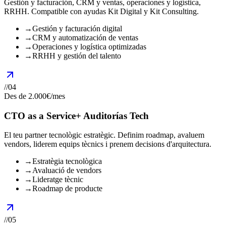
Gestión y facturación, CRM y ventas, operaciones y logística,
RRHH. Compatible con ayudas Kit Digital y Kit Consulting.
→
Gestión y facturación digital
→
CRM y automatización de ventas
→
Operaciones y logística optimizadas
→
RRHH y gestión del talento
//
04
Des de 2.000€/mes
CTO as a Service
+ Auditorías Tech
El teu partner tecnològic estratègic. Definim roadmap, avaluem
vendors, liderem equips tècnics i prenem decisions d'arquitectura.
→
Estratègia tecnològica
→
Avaluació de vendors
→
Lideratge tècnic
→
Roadmap de producte
//
05