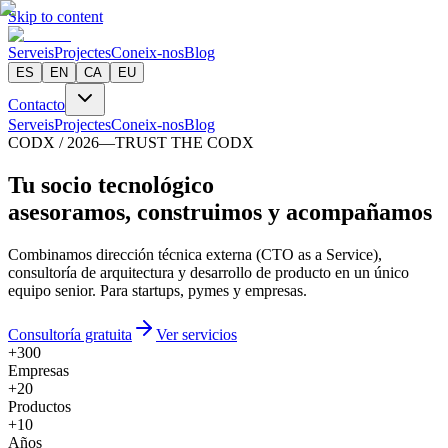
Skip to content
Serveis
Projectes
Coneix-nos
Blog
ES
EN
CA
EU
Contacto
Serveis
Projectes
Coneix-nos
Blog
CODX / 2026
—
TRUST THE CODX
T
u
s
o
c
i
o
t
e
c
n
o
l
ó
g
i
c
o
asesoramos, construimos y acompañamos
Combinamos dirección técnica externa (CTO as a Service),
consultoría de arquitectura y desarrollo de producto en un único
equipo senior. Para startups, pymes y empresas.
Consultoría gratuita
Ver servicios
+300
Empresas
+20
Productos
+10
Años