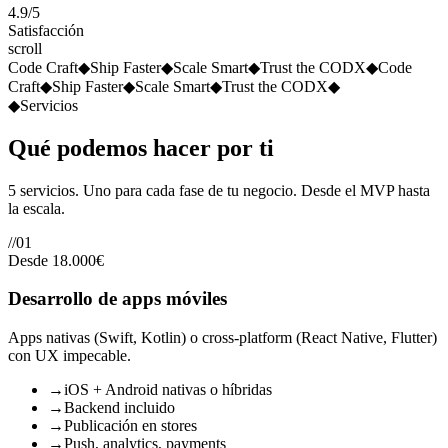
4.9/5
Satisfacción
scroll
Code Craft
◆
Ship Faster
◆
Scale Smart
◆
Trust the CODX
◆
Code
Craft
◆
Ship Faster
◆
Scale Smart
◆
Trust the CODX
◆
◆
Servicios
Qué podemos hacer
por ti
5 servicios. Uno para cada fase de tu negocio. Desde el MVP hasta
la escala.
//
01
Desde 18.000€
Desarrollo de apps móviles
Apps nativas (Swift, Kotlin) o cross-platform (React Native, Flutter)
con UX impecable.
→
iOS + Android nativas o híbridas
→
Backend incluido
→
Publicación en stores
→
Push, analytics, payments