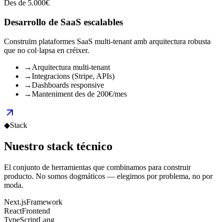
Des de 5.000€
Desarrollo de SaaS escalables
Construïm plataformes SaaS multi-tenant amb arquitectura robusta
que no col·lapsa en créixer.
→
Arquitectura multi-tenant
→
Integracions (Stripe, APIs)
→
Dashboards responsive
→
Manteniment des de 200€/mes
◆
Stack
Nuestro
stack técnico
El conjunto de herramientas que combinamos para construir
producto. No somos dogmáticos — elegimos por problema, no por
moda.
Next.js
Framework
React
Frontend
TypeScript
Lang