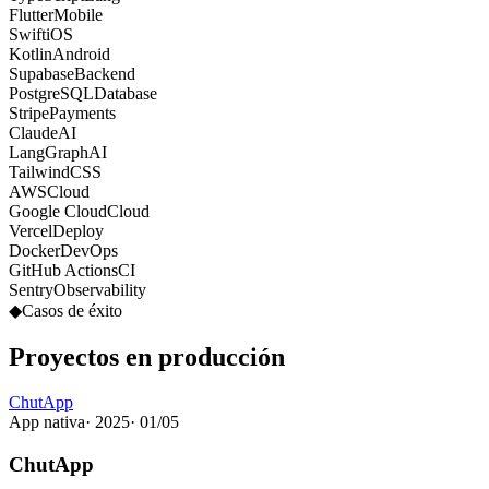
Flutter
Mobile
Swift
iOS
Kotlin
Android
Supabase
Backend
PostgreSQL
Database
Stripe
Payments
Claude
AI
LangGraph
AI
Tailwind
CSS
AWS
Cloud
Google Cloud
Cloud
Vercel
Deploy
Docker
DevOps
GitHub Actions
CI
Sentry
Observability
◆
Casos de éxito
Proyectos
en producción
ChutApp
App nativa
·
2025
·
01
/
05
ChutApp