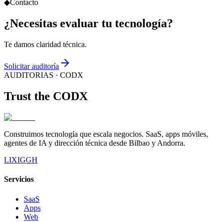
◆
Contacto
¿Necesitas evaluar tu tecnología?
Te damos claridad técnica.
Solicitar auditoría
AUDITORIAS
· CODX
Trust the
CODX
Construimos tecnología que escala negocios. SaaS, apps móviles,
agentes de IA y dirección técnica desde Bilbao y Andorra.
LI
X
IG
GH
Servicios
SaaS
Apps
Web