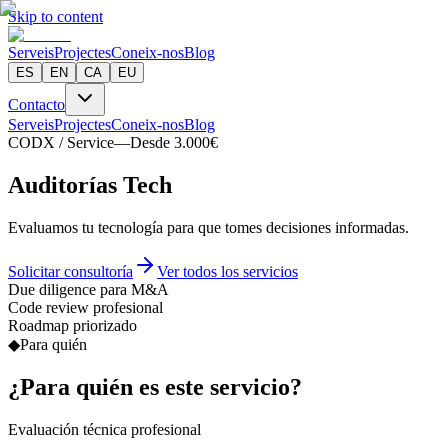
Skip to content
Serveis
Projectes
Coneix-nos
Blog
ES
EN
CA
EU
Contacto
Serveis
Projectes
Coneix-nos
Blog
CODX / Service
—
Desde 3.000€
A
u
d
i
t
o
r
í
a
s
T
e
c
h
Evaluamos tu tecnología para que tomes decisiones informadas.
Solicitar consultoría
Ver todos los servicios
Due diligence para M&A
Code review profesional
Roadmap priorizado
◆
Para quién
¿Para quién es este servicio?
Evaluación técnica profesional