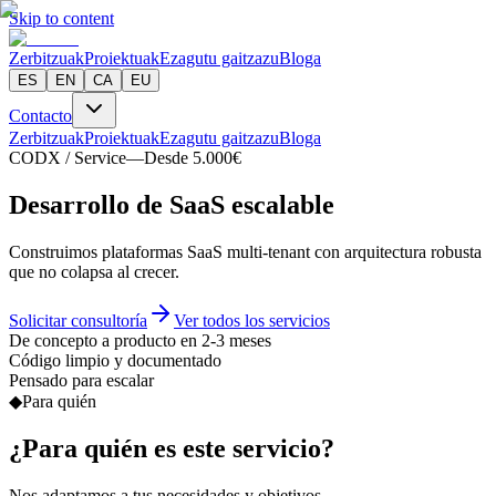
Skip to content
Zerbitzuak
Proiektuak
Ezagutu gaitzazu
Bloga
ES
EN
CA
EU
Contacto
Zerbitzuak
Proiektuak
Ezagutu gaitzazu
Bloga
CODX / Service
—
Desde 5.000€
D
e
s
a
r
r
o
l
l
o
d
e
SaaS escalable
Construimos plataformas SaaS multi-tenant con arquitectura robusta
que no colapsa al crecer.
Solicitar consultoría
Ver todos los servicios
De concepto a producto en 2-3 meses
Código limpio y documentado
Pensado para escalar
◆
Para quién
¿Para quién es este servicio?
Nos adaptamos a tus necesidades y objetivos