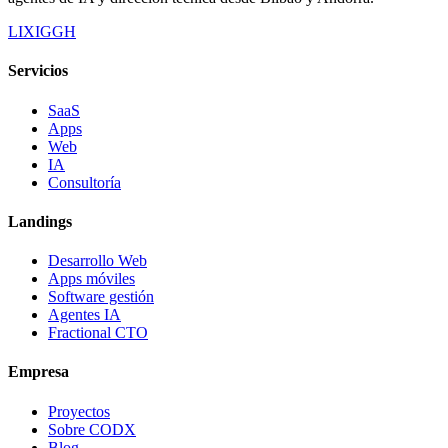
LI
X
IG
GH
Servicios
SaaS
Apps
Web
IA
Consultoría
Landings
Desarrollo Web
Apps móviles
Software gestión
Agentes IA
Fractional CTO
Empresa
Proyectos
Sobre CODX
Blog